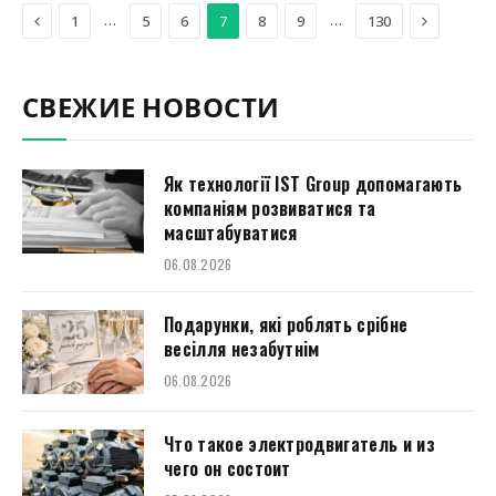
Previous
Next
…
…
1
5
6
7
8
9
130
СВЕЖИЕ НОВОСТИ
Як технології IST Group допомагають
компаніям розвиватися та
масштабуватися
06.08.2026
Подарунки, які роблять срібне
весілля незабутнім
06.08.2026
Что такое электродвигатель и из
чего он состоит