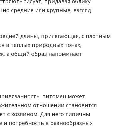
стряют» силуэт, придавая облику
чно средние или крупные, взгляд
средней длины, прилегающая, с плотным
ся в теплых природных тонах,
ж, а общий образ напоминает
 привязанность: питомец может
важительном отношении становится
т с хозяином. Для него типичны
е и потребность в разнообразных