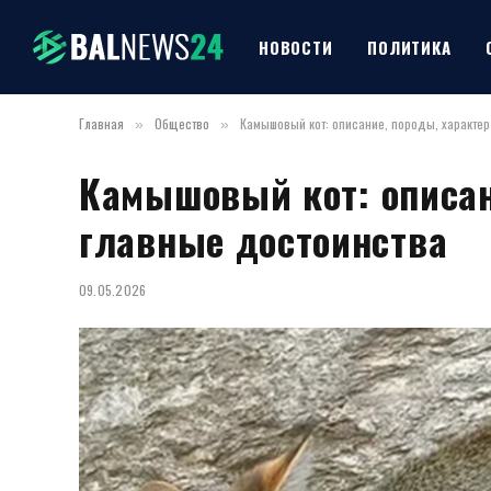
НОВОСТИ
ПОЛИТИКА
Главная
Общество
Камышовый кот: описание, породы, характер
»
»
Камышовый кот: описан
главные достоинства
09.05.2026