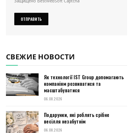
Защищено BestWebSoft Captcha
СВЕЖИЕ НОВОСТИ
Як технології IST Group допомагають
компаніям розвиватися та
масштабуватися
06.08.2026
Подарунки, які роблять срібне
весілля незабутнім
06.08.2026