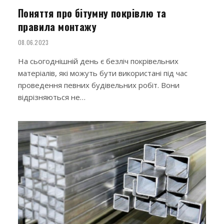
Поняття про бітумну покрівлю та
правила монтажу
08.06.2023
На сьогоднішній день є безліч покрівельних
матеріалів, які можуть бути використані під час
проведення певних будівельних робіт. Вони
відрізняються не…