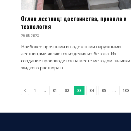
Отлив лестниц: достоинства, правила и
технология
29.05.2023
Наиболее прочными и надежными наружными
лестницами являются изделия из бетона. Их
создание производится на месте методом заливки
жидкого раствора в…
Previous
…
…
1
81
82
83
84
85
130